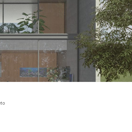
eto
9