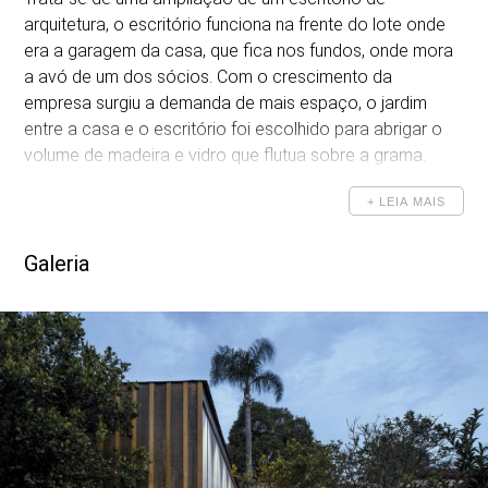
arquitetura, o escritório funciona na frente do lote onde
era a garagem da casa, que fica nos fundos, onde mora
a avó de um dos sócios. Com o crescimento da
empresa surgiu a demanda de mais espaço, o jardim
entre a casa e o escritório foi escolhido para abrigar o
volume de madeira e vidro que flutua sobre a grama.
Formado por pórticos de madeira, executados na
+ LEIA MAIS
horizontal em um molde, foram erguidos um a um sobre
dois grandes barrotes, esses descarregam em pequenos
pilares de concreto.
Galeria
O volume gerado é vedado nas laterais menores (Leste-
Oeste) por empenas de cedro tipo “tábua e mata-junta”,
tecnologia vernácula, tradicional da época das
imigrações europeias em Curitiba.
As laterais maiores (Norte-Sul) são vedadas com vidro
temperado, na face Norte abrem para o muro com
trepadeira, já na Sul vidros fixos jateados dão a