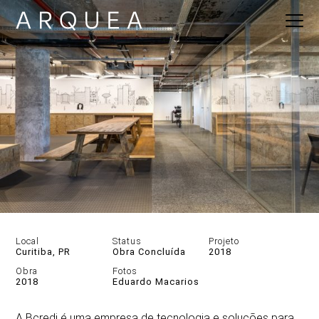
Local
Status
Projeto
Curitiba, PR
Obra Concluída
2018
Obra
Fotos
2018
Eduardo Macarios
DESCRIÇÃO
GALERIA
A Bcredi é uma empresa de tecnologia e soluções para