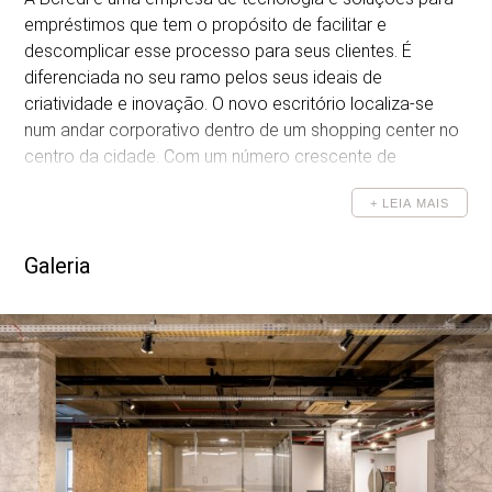
empréstimos que tem o propósito de facilitar e
DESENHOS
descomplicar esse processo para seus clientes. É
diferenciada no seu ramo pelos seus ideais de
criatividade e inovação. O novo escritório localiza-se
num andar corporativo dentro de um shopping center no
centro da cidade. Com um número crescente de
funcionários, surge a oportunidade da renovação do
+ LEIA MAIS
imóvel para suprir a sua demanda por crescimento e
transparecer a sua forma de trabalhar.
Galeria
Os ideais da empresa refletem em uma arquitetura de
escritório open-space
.
Foi feita a demolição de algumas
paredes que compartimentavam a planta,e retirado o
forro deixando expostas as instalações do imóvel e
trazendo a sensação de amplitude.
Na chegada, o visitante se surpreende pois não há
diferenciação entre sala de espera e a descompressão.
Tudo está integrado. Nessa descompressão ou área de