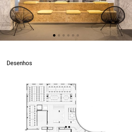
estar, coração do projeto, os mobiliários foram
pensados para o bem-estar dos funcionários e a arte na
parede relembra a personalidade descontraida da
marca.
As salas de reunião foram concebidas como elementos
soltos no espaço, que vedados com divisórias de vidro,
não se tornam uma barreira visual ao restante do
espaço. Esses elementos também tem a função de ser a
Desenhos
transição entre os ambientes de descompressão e de
concentração.
As estações de trabalho são distribuídas por setores e
pensadas de forma a maximizar a funcionalidade do
lugar, comportando aproximadamente 80 funcionários
alocados próximos as janelas tendo a cidade como
plano de fundo.
Além disso, foi adotado uma paleta de cores neutras