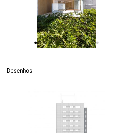
que está dentro e o que pertence ao lado de fora.
A escolha por revestimentos claros, combinando pastilha
branca e concreto, diminuem o calor e evitam grandes
dilatações ou fissuras na estrutura. No térreo, uso de
vidro e o paisagismo reforçam ainda mais a conexão
entre projeto e cidade, traduzindo ali o conceito de
“arquitetura amigável” – termo que remete à conciliação
e à amizade.
Desenhos