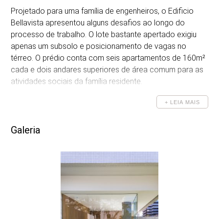
Projetado para uma família de engenheiros, o Edificio
DESENHOS
Bellavista apresentou alguns desafios ao longo do
processo de trabalho. O lote bastante apertado exigiu
apenas um subsolo e posicionamento de vagas no
térreo. O prédio conta com seis apartamentos de 160m²
cada e dois andares superiores de área comum para as
atividades sociais da família residente.
Uma abertura na face leste os transforma em uma
+ LEIA MAIS
grande varanda, aproveitando a iluminação natural da
melhor maneira possível. A face norte apresenta uma
Galeria
grande parede em concreto armado – material muito
pesado em sua essência – aparentando estar solta do
chão e do corpo do prédio, o que imprime a sensação
de leveza à construção. Buscamos neste projeto uma
transparente relação de transição entre a cidade. O
edifício conta com um hall de acesso na esquina, espaço
que se transforma em um elemento intermediário entre o