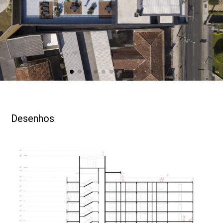
amplo salão de festas que se abre para uma área de
lazer. O térreo possui uma área comercial, dois acessos
para carros e um acesso para os moradores, valorizado
por um grande balanço com 6m de altura, que marca o
acesso ao edifício.
O diferencial do projeto está na sua relação com a rua,
com o afastamento, balanço e o tratamento
paisagístico, o térreo concede um respiro ao pedestre.
Amplia e melhora a sensação de quem caminha pela
Desenhos
estreita calçada da Rua da Glória.
Publicações
archdaily (br)
archello