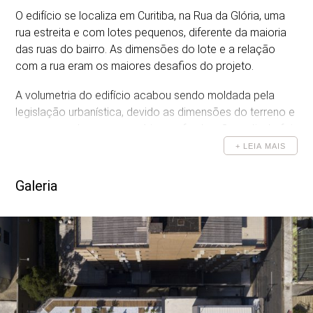
O edifício se localiza em Curitiba, na Rua da Glória, uma
GALERIA
rua estreita e com lotes pequenos, diferente da maioria
DESENHOS
das ruas do bairro. As dimensões do lote e a relação
com a rua eram os maiores desafios do projeto.
A volumetria do edifício acabou sendo moldada pela
legislação urbanística, devido as dimensões do terreno e
a presença de uma araucária nos fundos. O resultado foi
uma forma sólida e simples. A leveza e permeabilidade
+ LEIA MAIS
do térreo contrasta com a solidez do volume do edifício.
As aberturas ritmadas funcionam como rasgos em um
Galeria
volume sólido, enfatizando a forma
O pavimento tipo é composto por dois apartamentos de
dois quartos nas extremidades e quatro estúdios em seu
miolo, todos face norte, articulados por um corredor sul.
A planta dos apartamentos é funcional e flexível.
A cobertura possui uma lavanderia comunitária e um