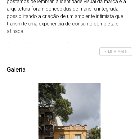
gostamos de lembrar: a identidade visual da marca e a
arquitetura foram concebidas de maneira integrada,
DESENHOS
possibilitando a criação de um ambiente intimista que
transmite uma experiência de consumo completa e
afinada.
O imóvel já trazia uma relação especial com a rua que
impulsionamos com a inserção de duas grandes
+ LEIA MAIS
aberturas: uma porta de acesso e uma grande janela.
Para um aproveitamento humano da fachada,
Galeria
propusemos um banco onde qualquer pessoa possa
sentar. Uma pequena generosidade do projeto com a
cidade.
No interior há uma estrutura de fundação do tipo sapata
corrida que percorre todo o perímetro da focacceria,
transformando-se em um grande banco contínuo. A área
de atendimento é um volume preto com miolo em
compensado naval onde as focaccias são expostas,