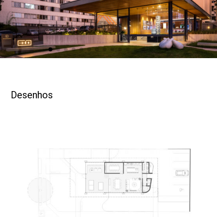
a escala horizontal do projeto de paisagismo, que
produz uma certa calma.
Isso é algo que gostaríamos de ver com mais frequência
na cidade: mais opções de lugares privados que criem
uma relação amigável com as pessoas e a cidade, que
nos façam sentir mais à vontade para sentar dentro ou
em frente ao espaço, ou nos tirem do trilho de calçadas
estreitas e tantos muros.
Desenhos