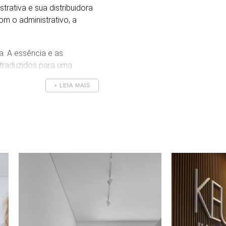
ativa e sua distribuidora
om o administrativo, a
a. A essência e as
 traduzidos para uma
s plantas temperam a frieza
+ LEIA MAIS
 da empresa se conectem, é
s áreas administrativas,
ses ambientes que
elações de trabalho e