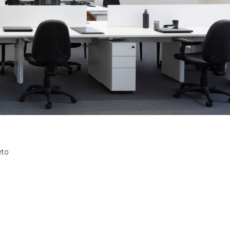
eto
7