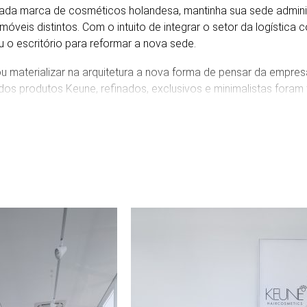
da marca de cosméticos holandesa, mantinha sua sede administr
óveis distintos. Com o intuito de integrar o setor da logística c
 o escritório para reformar a nova sede.
u materializar na arquitetura a nova forma de pensar da empres
 dos produtos Keune, refinados, exclusivos e minimalistas foram
tetônica. O branco e a luz são protagonistas, mas a madeira e a
, tornando os espaços mais aconchegantes e agradáveis.
gra os espaços de trabalho, permitindo que diferentes setores
do que está acontecendo. Por isso, também criamos aberturas na
 estoque e ambientes da produção, dando visibilidade para es
m isolados. É uma arquitetura integrada, que pode melhora as r
iência da empresa.
s