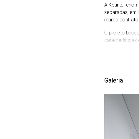
A Keune, renoma
separadas, em im
marca contratou
O projeto busco
características
linguagem arqui
do minimalismo
A proposta inte
possível ver tu
Galeria
voltadas para o
geralmente fica
portanto a efic
Publicações
office snapshot