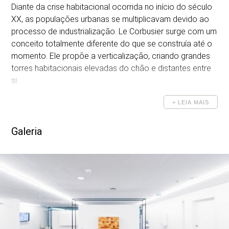
Diante da crise habitacional ocorrida no início do século
GALERIA
XX, as populações urbanas se multiplicavam devido ao
processo de industrialização. Le Corbusier surge com um
conceito totalmente diferente do que se construía até o
momento. Ele propõe a verticalização, criando grandes
torres habitacionais elevadas do chão e distantes entre
si.
Através da densidade, onde abriga-se o maior número de
+ LEIA MAIS
pessoas ocupando uma área mínima no solo, Corbusier
libera espaço, cria um térreo livre, um parque contínuo,
Galeria
repleto de vegetação e espaços públicos. Na Unitè
D’Habitacion de Marseille e de Berlin esse conceito pode
ser observado.
Le Corbusier nos ensina uma maneira de pensar e criar
arquitetura. Onde comprime-se parte de um determinado
programa com a intenção de criar o espaço livre.