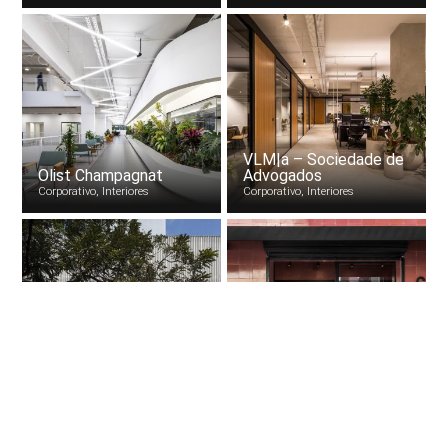
VLM|a – Sociedade de
Olist Champagnat
Advogados
Corporativo, Interiores
Corporativo, Interiores
Galeria SIM / Simões
de Assis
Cookie Street
Comercial, Interiores
Comercial, Interiores