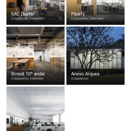
SAE Digital
Pipefy
Corporativo, Interiores
Corporativo, Interiores
Bcredi 10º andar
Anexo Arquea
Corporativo, Interiores
Corporativo